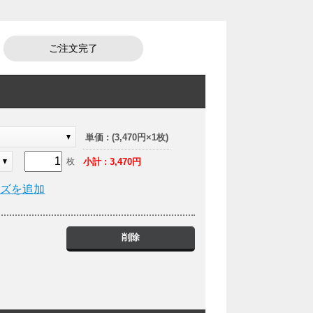
ご注文完了
ト
単価 : (3,470円×1枚)
小計 : 3,470円
枚
イズを追加
削除