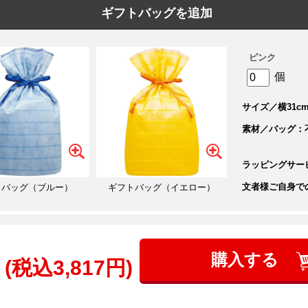
ギフトバッグを追加
ピンク
個
サイズ／横31cm
素材／バッグ：
ラッピングサー
文者様ご自身で
トバッグ（ブルー）
ギフトバッグ（イエロー）
購入する
(税込3,817円)