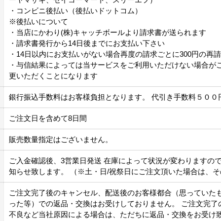
・コンビニ後払い（後払いドットコム）
※後払いについて
・当店にかわり(株)キャッチボールより請求書が送られます
・請求書発行から14日後までにお支払い下さい
・14日以内にお支払いがない場合再度の請求ごとに300円の再
・与信結果によっては当サービスをご利用いただけない場合が
更いただくことになります
銀行振込手数料はお客様負担となります。 代引き手数料５００
ご注文日を含めて8日間
販売数量指定はございません。
ご入金確認後、3営業日発送 在庫によって状況が変わりますの
知らせ致します。 （※土・日/祝祭日にご注文頂いた場合は、
ご注文完了後のキャンセル、配送後のお客様都合（思っていた
った等）での返品・交換はお受けしておりません。 ご注文完了
不良など当社原因による場合は、ただちに返品・交換をお受け致