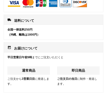
local_shipping
送料について
全国一律送料250円
（沖縄、離島は1800円）
today
お届けについて
平日営業日午前9時
までにご注文いただくと
通常商品
即日商品
ご注文から
3営業日目
に発送しま
ご注文日の当日
に制作・発送し
す。
ます。