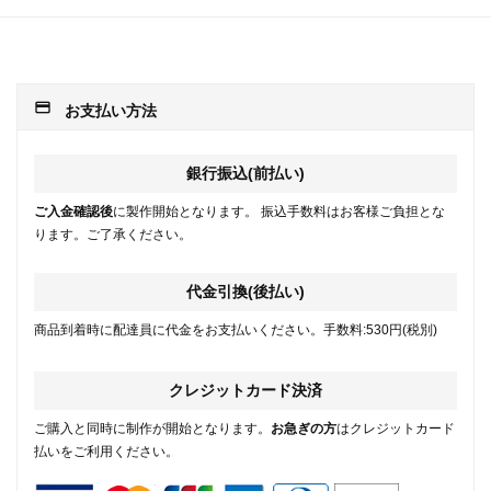
payment
お支払い方法
銀行振込(前払い)
ご入金確認後
に製作開始となります。 振込手数料はお客様ご負担とな
ります。ご了承ください。
代金引換(後払い)
商品到着時に配達員に代金をお支払いください。手数料:530円(税別)
クレジットカード決済
ご購入と同時に制作が開始となります。
お急ぎの方
はクレジットカード
払いをご利用ください。