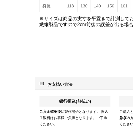
身長
118
130
140
150
161
※サイズは商品の実寸を平置きで計測して
繊維製品ですので2cm前後の誤差が出る場
payment
お支払い方法
銀行振込(前払い)
ご入金確認後
に製作開始となります。 振込
ご購入
手数料はお客様ご負担となります。ご了承
急ぎの
ください。
くださ