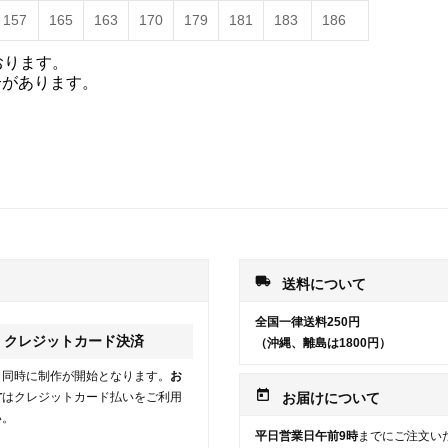
157
165
163
170
179
181
183
186
おります。
合があります。
local_shipping
送料について
全国一律送料250円
クレジットカード決済
（沖縄、離島は1800円）
と同時に制作が開始となります。
お
today
方
はクレジットカード払いをご利用
お届けについて
い。
平日営業日午前9時
までにご注文い