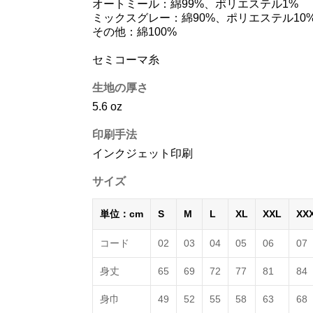
オートミール：綿99%、ポリエステル1%
ミックスグレー：綿90%、ポリエステル10
その他：綿100%
セミコーマ糸
生地の厚さ
5.6 oz
印刷手法
インクジェット印刷
サイズ
単位：cm
S
M
L
XL
XXL
XX
コード
02
03
04
05
06
07
身丈
65
69
72
77
81
84
身巾
49
52
55
58
63
68