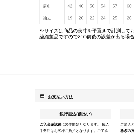
肩巾
42
46
50
54
57
60
袖丈
19
20
22
24
25
26
※サイズは商品の実寸を平置きで計測して
繊維製品ですので2cm前後の誤差が出る場
payment
お支払い方法
銀行振込(前払い)
ご入金確認後
に製作開始となります。 振込
ご購入
手数料はお客様ご負担となります。ご了承
急ぎの