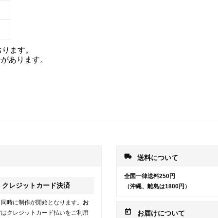
おります。
合があります。
local_shipping
送料について
全国一律送料250円
クレジットカード決済
（沖縄、離島は1800円）
と同時に制作が開始となります。
お
today
方
はクレジットカード払いをご利用
お届けについて