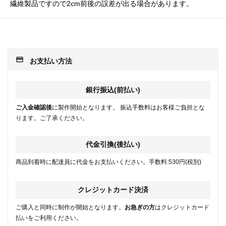
繊維製品ですので2cm前後の誤差が出る場合があります。
payment
お支払い方法
銀行振込(前払い)
ご入金確認後
に製作開始となります。 振込手数料はお客様ご負担とな
ります。ご了承ください。
代金引換(後払い)
商品到着時に配達員に代金をお支払いください。手数料:530円(税別)
クレジットカード決済
ご購入と同時に制作が開始となります。
お急ぎの方
はクレジットカード
払いをご利用ください。