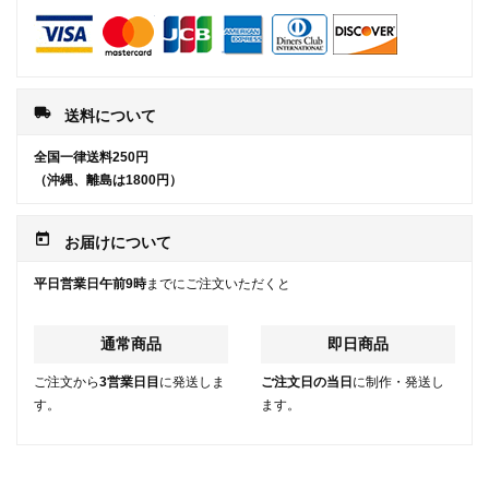
local_shipping
送料について
全国一律送料250円
（沖縄、離島は1800円）
today
お届けについて
平日営業日午前9時
までにご注文いただくと
通常商品
即日商品
ご注文から
3営業日目
に発送しま
ご注文日の当日
に制作・発送し
す。
ます。