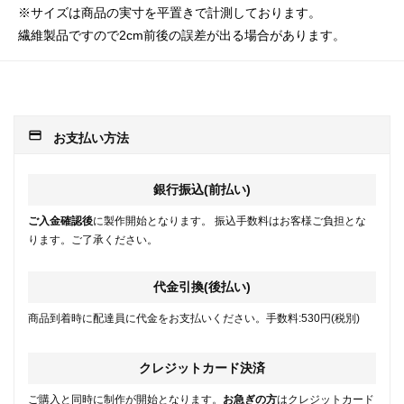
※サイズは商品の実寸を平置きで計測しております。
繊維製品ですので2cm前後の誤差が出る場合があります。
payment
お支払い方法
銀行振込(前払い)
ご入金確認後
に製作開始となります。 振込手数料はお客様ご負担とな
ります。ご了承ください。
代金引換(後払い)
商品到着時に配達員に代金をお支払いください。手数料:530円(税別)
クレジットカード決済
ご購入と同時に制作が開始となります。
お急ぎの方
はクレジットカード