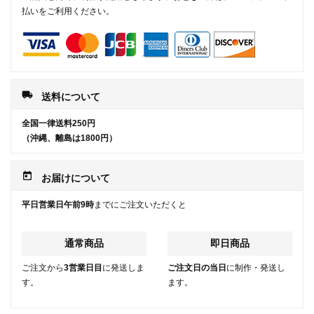
払いをご利用ください。
local_shipping
送料について
全国一律送料250円
（沖縄、離島は1800円）
today
お届けについて
平日営業日午前9時
までにご注文いただくと
通常商品
即日商品
ご注文から
3営業日目
に発送しま
ご注文日の当日
に制作・発送し
す。
ます。